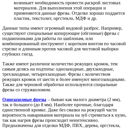
возникает необходимость провести раскрой листовых
материалов. Для выполнения этой операции и
применяются данные фрезы. Отделке хорошо поддается
пластик, текстолит, оргстекло, МДФ и др.
Данные типы имеют огромный видовой разброс. Например,
существуют специальные копирующие (обгонные) фрезы с
подшипниками для работы по шаблонам, или
комбинированный инструмент с коротким винтом по часовой
стрелке и длинным против часовой для чистовой выборки
глубоких гнезд.
Также имеют различное количество режущих кромок, тем
самым делясь на подтипы: однозаходные, двухзаходные,
трехзаходные, четырехзаходные. Фрезы с количеством
режущих кромок от шести и более именуют многозаходными.
Также для черновой обработки используются спиральные
фрезы со стружколомом.
Однозаходные фрезы
– бываю как малого диаметра (2 мм),
так и большого (до 8 мм). Наиболее прочные, благодаря
единственной кромке. Даже без смазки на режущей части
вероятность наваривания материала на зуб стремиться к нулю,
так как нагрев фрезы происходит неинтенсивно.
Предназначены для отделки МДФ, ПВХ, дерева, оргстекла,