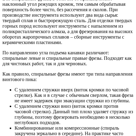
наклонный угол режущих кромок, тем самым обрабатывая
поверхность более чисто, без рассечения и сколов. При
производстве инструмента используют два вида сырья:
твердый сплав и быстрорежущую сталь. Для отделки твердых
горных пород используют инструменты с напылением из
поликристаллического алмаза, а для фрезерования на высоких
оборотах жаропрочных сплавов – сборные инструменты с
керамическими пластинами.
По направлению угла подъема канавки различают:
спиральные левые и спиральные правые фрезы. Подходят как
для чистовых работ, так и для черновых.
Как правило, спиральные фрезы имеют три типа направления
винтового пика:
С удалением стружки вверх (виток кромки по часовой
стрелке). Как и в случае с обычным сверлом, такая фреза
не имеет задержек при эвакуации стружки из глубины.
С удалением стружки вниз (виток кромки против
часовой стрелки). Данный тип плохо удаляет стружку из
глубины, поэтому фрезеровать необходимо в несколько
неглубоких подходов.
Комбинированные или компрессионные (спираль
закручена зеркально в середине). На практике часто