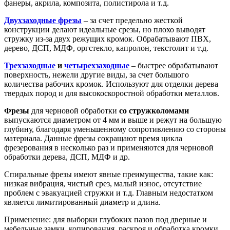
фанеры, акрила, композита, полистирола и т.д.
Двухзаходные фрезы
– за счет предельно жесткой
конструкции делают идеальные срезы, но плохо выводят
стружку из-за двух режущих кромок. Обрабатывают ПВХ,
дерево, ДСП, МДФ, оргстекло, капролон, текстолит и т.д.
Трехзаходные
и
четырехзаходные
– быстрее обрабатывают
поверхность, нежели другие виды, за счет большого
количества рабочих кромок. Используют для отделки дерева
твердых пород и для высокоскоростной обработки металлов.
Фрезы
для черновой обработки
со стружколомами
выпускаются диаметром от 4 мм и выше и режут на большую
глубину, благодаря уменьшенному сопротивлению со стороны
материала. Данные фрезы сокращают время цикла
фрезерования в несколько раз и применяются для черновой
обработки дерева, ДСП, МДФ и др.
Спиральные фрезы имеют явные преимущества, такие как:
низкая вибрация, чистый срез, малый износ, отсутствие
проблем с эвакуацией стружки и т.д. Главным недостатком
является лимитированный диаметр и длина.
Применение: для выборки глубоких пазов под дверные и
мебельные замки, копирования, раскроя и обработка кромки.