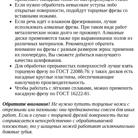
Если нужно обработать невысокие уступы либо
открытые поверхности, подойдут торцевые фрезы со
вставными ножами.
Если речь идёт о влажном фрезеровании, лучше
использовать алмазные фрезы. При таком виде работ
металлические ножи долго не проживут. Алмазные
диски применяются также при выравнивании полов из
различных материалов. Рекомендуют обратить
внимание на фрезы с разным размером зерна: применив
их поочерёдно, Вы сможете добиться наилучшего
качества шлифования.
Для обработки прерывистых поверхностей лучше взять
торцевую фрезу по ГОСТ 22088-76: у таких дисков есть
насадные круглые пластины, обесп
ечивающие
наилучшую производительность.
Чтобы работать с лёгкими сплавами, можно применить
насадную фрезу по ГОСТ 16222-81.
Обратите внимание!
Не нужно путать торцевые ножи с
отрезными или пазовыми: они предназначены совсем для иных
работ. Если в случае с торцевой фрезой поверхность диска
соприкасается непосредственно с обрабатываемой
плоскостью, то у шлицевых ножей работают исключительно
боковые зубья.