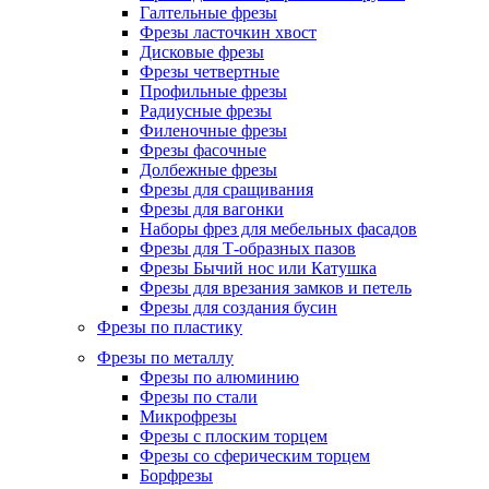
Галтельные фрезы
Фрезы ласточкин хвост
Дисковые фрезы
Фрезы четвертные
Профильные фрезы
Радиусные фрезы
Филеночные фрезы
Фрезы фасочные
Долбежные фрезы
Фрезы для сращивания
Фрезы для вагонки
Наборы фрез для мебельных фасадов
Фрезы для Т-образных пазов
Фрезы Бычий нос или Катушка
Фрезы для врезания замков и петель
Фрезы для создания бусин
Фрезы по пластику
Фрезы по металлу
Фрезы по алюминию
Фрезы по стали
Микрофрезы
Фрезы с плоским торцем
Фрезы со сферическим торцем
Борфрезы