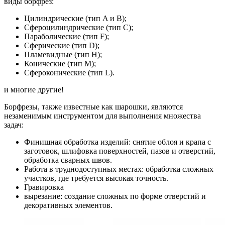
виды борфрез:
Цилиндрические (тип A и B);
Сфероцилиндрические (тип C);
Параболические (тип F);
Сферические (тип D);
Пламевидные (тип H);
Конические (тип M);
Сфероконические (тип L).
и многие другие!
Борфрезы, также известные как шарошки, являются
незаменимым инструментом для выполнения множества
задач:
Финишная обработка изделий: снятие облоя и крапа с
заготовок, шлифовка поверхностей, пазов и отверстий,
обработка сварных швов.
Работа в труднодоступных местах: обработка сложных
участков, где требуется высокая точность.
Гравировка
вырезание: создание сложных по форме отверстий и
декоративных элементов.