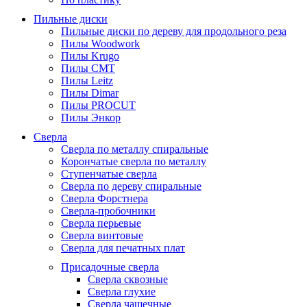
Пильные диски
Пильные диски по дереву для продольного реза
Пилы Woodwork
Пилы Krugo
Пилы CMT
Пилы Leitz
Пилы Dimar
Пилы PROCUT
Пилы Энкор
Сверла
Сверла по металлу спиральные
Корончатые сверла по металлу
Ступенчатые сверла
Сверла по дереву спиральные
Сверла Форстнера
Сверла-пробочники
Сверла перьевые
Сверла винтовые
Сверла для печатных плат
Присадочные сверла
Сверла сквозные
Сверла глухие
Сверла чашечные