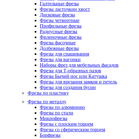
Галтельные фрезы
Фрезы ласточкин хвост
Дисковые фрезы
Фрезы четвертные
Профильные фрезы
Радиусные фрезы
Филеночные фрезы
Фрезы фасочные
Долбежные фрезы
Фрезы для сращивания
Фрезы для вагонки
Наборы фрез для мебельных фасадов
Фрезы для Т-образных пазов
Фрезы Бычий нос или Катушка
Фрезы для врезания замков и петель
Фрезы для создания бусин
Фрезы по пластику
Фрезы по металлу
Фрезы по алюминию
Фрезы по стали
Микрофрезы
Фрезы с плоским торцем
Фрезы со сферическим торцем
Борфрезы