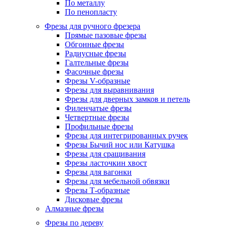
По металлу
По пенопласту
Фрезы для ручного фрезера
Прямые пазовые фрезы
Обгонные фрезы
Радиусные фрезы
Галтельные фрезы
Фасочные фрезы
Фрезы V-образные
Фрезы для выравнивания
Фрезы для дверных замков и петель
Филенчатые фрезы
Четвертные фрезы
Профильные фрезы
Фрезы для интегрированных ручек
Фрезы Бычий нос или Катушка
Фрезы для сращивания
Фрезы ласточкин хвост
Фрезы для вагонки
Фрезы для мебельной обвязки
Фрезы Т-образные
Дисковые фрезы
Алмазные фрезы
Фрезы по дереву