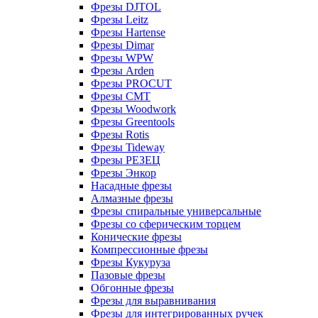
Фрезы DJTOL
Фрезы Leitz
Фрезы Hartense
Фрезы Dimar
Фрезы WPW
Фрезы Arden
Фрезы PROCUT
Фрезы СМТ
Фрезы Woodwork
Фрезы Greentools
Фрезы Rotis
Фрезы Tideway
Фрезы РЕЗЕЦ
Фрезы Энкор
Насадные фрезы
Алмазные фрезы
Фрезы спиральные универсальные
Фрезы со сферическим торцем
Конические фрезы
Компрессионные фрезы
Фрезы Кукуруза
Пазовые фрезы
Обгонные фрезы
Фрезы для выравнивания
Фрезы для интегрированных ручек