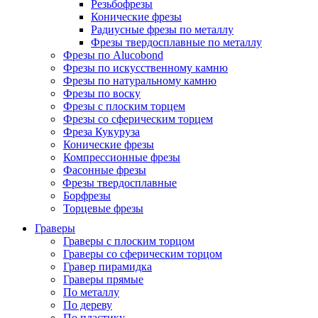
Резьбофрезы
Конические фрезы
Радиусные фрезы по металлу
Фрезы твердосплавные по металлу
Фрезы по Alucobond
Фрезы по искусственному камню
Фрезы по натуральному камню
Фрезы по воску
Фрезы с плоским торцем
Фрезы со сферическим торцем
Фреза Кукуруза
Конические фрезы
Компрессионные фрезы
Фасонные фрезы
Фрезы твердосплавные
Борфрезы
Торцевые фрезы
Граверы
Граверы с плоским торцом
Граверы со сферическим торцом
Гравер пирамидка
Граверы прямые
По металлу
По дереву
По пластику