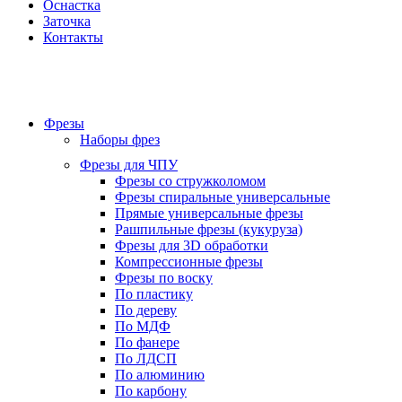
Оснастка
Заточка
Контакты
Фрезы
Наборы фрез
Фрезы для ЧПУ
Фрезы со стружколомом
Фрезы спиральные универсальные
Прямые универсальные фрезы
Рашпильные фрезы (кукуруза)
Фрезы для 3D обработки
Компрессионные фрезы
Фрезы по воску
По пластику
По дереву
По МДФ
По фанере
По ЛДСП
По алюминию
По карбону