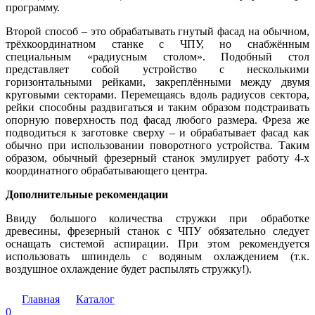
программу.
Второй способ – это обрабатывать гнутый фасад на обычном,
трёхкоординатном станке с ЧПУ, но снабжённым
специальным «радиусным столом». Подобный стол
представляет собой устройство с несколькими
горизонтальными рейками, закреплёнными между двумя
круговыми секторами. Перемещаясь вдоль радиусов сектора,
рейки способны раздвигаться и таким образом подстраивать
опорную поверхность под фасад любого размера. Фреза же
подводиться к заготовке сверху – и обрабатывает фасад как
обычно при использовании поворотного устройства. Таким
образом, обычный фрезерный станок эмулирует работу 4-х
координатного обрабатывающего центра.
Дополнительные рекомендации
Ввиду большого количества стружки при обработке
древесины, фрезерный станок с ЧПУ обязательно следует
оснащать системой аспирации. При этом рекомендуется
использовать шпиндель с водяным охлаждением (т.к.
воздушное охлаждение будет распылять стружку!).
Главная
Каталог
0