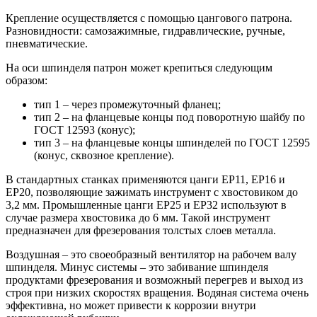
Крепление осуществляется с помощью цангового патрона.
Разновидности: самозажимные, гидравлические, ручные,
пневматические.
На оси шпинделя патрон может крепиться следующим
образом:
тип 1 – через промежуточный фланец;
тип 2 – на фланцевые концы под поворотную шайбу по
ГОСТ 12593 (конус);
тип 3 – на фланцевые концы шпинделей по ГОСТ 12595
(конус, сквозное крепление).
В стандартных станках применяются цанги ЕР11, ЕР16 и
ЕР20, позволяющие зажимать инструмент с хвостовиком до
3,2 мм. Промышленные цанги ЕР25 и ЕР32 используют в
случае размера хвостовика до 6 мм. Такой инструмент
предназначен для фрезерования толстых слоев металла.
Воздушная – это своеобразный вентилятор на рабочем валу
шпинделя. Минус системы – это забивание шпинделя
продуктами фрезерования и возможный перегрев и выход из
строя при низких скоростях вращения. Водяная система очень
эффективна, но может привести к коррозии внутри