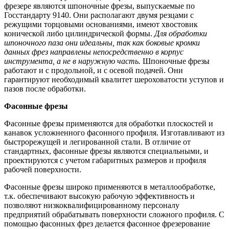
фрезере являются шпоночные фрезы, выпускаемые по
Госстандарту 9140. Они располагают двумя резцами с
режущими торцовыми основаниями, имеют хвостовик
конической либо цилиндрической формы.
Для обработки
шпоночного паза они идеальны, так как боковые кромки
данных фрез направлены непосредственно в корпус
инструмента, а не в наружную часть.
Шпоночные фрезы
работают и с продольной, и с осевой подачей. Они
гарантируют необходимый квалитет шероховатости уступов и
пазов после обработки.
Фасонные фрезы
Фасонные фрезы применяются для обработки плоскостей и
канавок усложненного фасонного профиля. Изготавливают из
быстрорежущей и легированной стали. В отличие от
стандартных, фасонные фрезы являются специальными, и
проектируются с учетом габаритных размеров и профиля
рабочей поверхности.
Фасонные фрезы широко применяются в металлообработке,
т.к. обеспечивают высокую рабочую эффективность и
позволяют низкоквалифицированному персоналу
предприятий обрабатывать поверхности сложного профиля. С
помощью фасонных фрез делается фасонное фрезерование