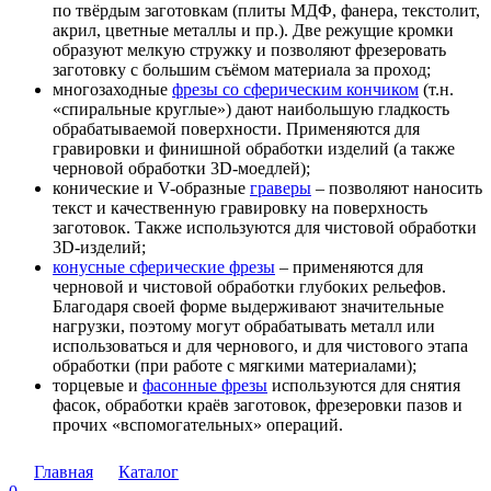
по твёрдым заготовкам (плиты МДФ, фанера, текстолит,
акрил, цветные металлы и пр.). Две режущие кромки
образуют мелкую стружку и позволяют фрезеровать
заготовку с большим съёмом материала за проход;
многозаходные
фрезы со сферическим кончиком
(т.н.
«спиральные круглые») дают наибольшую гладкость
обрабатываемой поверхности. Применяются для
гравировки и финишной обработки изделий (а также
черновой обработки 3D-моедлей);
конические и V-образные
граверы
– позволяют наносить
текст и качественную гравировку на поверхность
заготовок. Также используются для чистовой обработки
3D-изделий;
конусные сферические фрезы
– применяются для
черновой и чистовой обработки глубоких рельефов.
Благодаря своей форме выдерживают значительные
нагрузки, поэтому могут обрабатывать металл или
использоваться и для чернового, и для чистового этапа
обработки (при работе с мягкими материалами);
торцевые и
фасонные фрезы
используются для снятия
фасок, обработки краёв заготовок, фрезеровки пазов и
прочих «вспомогательных» операций.
Главная
Каталог