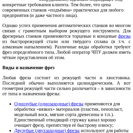
конкретные требования клиента. Тем более, что цена
современных станков «подъёмна» практически для любого
предприятия (и даже частного лица).
Однако успех применения автоматических станков во многом
связан с грамотным выбором режущего инструмента. Для
фрезерных станков применяются торцевые и концевые
фрезы
из быстрорежущей стали или твёрдого сплава (в т.ч. с
алмазным напылением). Различные виды обработки требуют
фрез определённого типа. Любой оператор ЧПУ должен иметь
чёткие представления об этом.
Виды и назначение фрез
Любая фреза состоит из режущей части и хвостовика.
Последний обычно выполняется цилиндрическим. А вот
геометрия режущей части сильно различается – в зависимости
от типа и назначения фрезы:
Однозубые (однозаходные) фрезы
применяются для
обработки «вязких» материалов (пластик, пенопласт,
модельный воск, мягкие сорта древесины и т.п.).
Единственный отводящий стружку канал хорошо
очищает фрезу, препятствуя её быстрому износу;
Двузубые (двухзаходные) фрезы
используют для работы