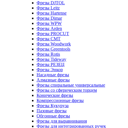
Фрезы DJTOL
Фрезы Leitz
Фрезы Hartense
Фрезы Dimar
Фрезы WPW
Фрезы Arden
Фрезы PROCUT
Фрезы СМТ
Фрезы Woodwork
Фрезы Greentools
Фрезы Rotis
Фрезы Tideway
Фрезы РЕЗЕЦ
Фрезы Энкор
Насадные фрезы
Алмазные фрезы
Фрезы спиральные универсальные
Фрезы со сферическим торцем
Конические фрезы
Компрессионные фрезы
Фрезы Кукуруза
Пазовые фрезы
Обгонные фрезы
Фрезы для выравнивания
Фрезы для интегрированных ручек