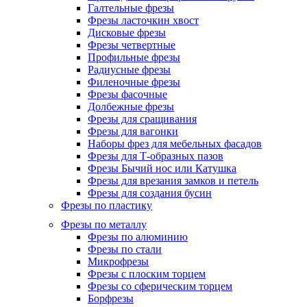
Галтельные фрезы
Фрезы ласточкин хвост
Дисковые фрезы
Фрезы четвертные
Профильные фрезы
Радиусные фрезы
Филеночные фрезы
Фрезы фасочные
Долбежные фрезы
Фрезы для сращивания
Фрезы для вагонки
Наборы фрез для мебельных фасадов
Фрезы для Т-образных пазов
Фрезы Бычий нос или Катушка
Фрезы для врезания замков и петель
Фрезы для создания бусин
Фрезы по пластику
Фрезы по металлу
Фрезы по алюминию
Фрезы по стали
Микрофрезы
Фрезы с плоским торцем
Фрезы со сферическим торцем
Борфрезы