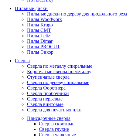
Пильные диски
Пильные диски по дереву для продольного реза
Пилы Woodwork
Пилы Krugo
Пилы CMT
Пилы Leitz
Пилы Dimar
Пилы PROCUT
Пилы Энкор
Сверла
Сверла по металлу спиральные
Корончатые сверла по металлу
Ступенчатые сверла
Сверла по дереву спиральные
Сверла Форстнера
Сверла-пробочники
Сверла перьевые
Сверла винтовые
Сверла для печатных плат
Присадочные сверла
Сверла сквозные
Сверла глухие
Сверла чашечные