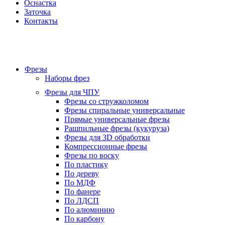
Оснастка
Заточка
Контакты
Фрезы
Наборы фрез
Фрезы для ЧПУ
Фрезы со стружколомом
Фрезы спиральные универсальные
Прямые универсальные фрезы
Рашпильные фрезы (кукуруза)
Фрезы для 3D обработки
Компрессионные фрезы
Фрезы по воску
По пластику
По дереву
По МДФ
По фанере
По ЛДСП
По алюминию
По карбону