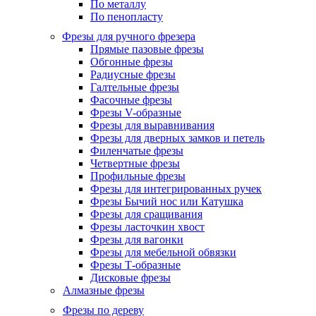
По металлу
По пенопласту
Фрезы для ручного фрезера
Прямые пазовые фрезы
Обгонные фрезы
Радиусные фрезы
Галтельные фрезы
Фасочные фрезы
Фрезы V-образные
Фрезы для выравнивания
Фрезы для дверных замков и петель
Филенчатые фрезы
Четвертные фрезы
Профильные фрезы
Фрезы для интегрированных ручек
Фрезы Бычий нос или Катушка
Фрезы для сращивания
Фрезы ласточкин хвост
Фрезы для вагонки
Фрезы для мебельной обвязки
Фрезы Т-образные
Дисковые фрезы
Алмазные фрезы
Фрезы по дереву