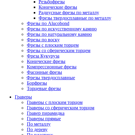
Резьбофрезы
Конические фрезы
Радиусные фрезы по металлу
Фрезы твердосплавные по металлу
Фрезы по Alucobond
Фрезы по искусственному камню
Фрезы по натуральному камню
Фрезы по воску
Фрезы с плоским торцем
Фрезы со сферическим торцем
Фреза Кукуруза
Конические фрезы
Компрессионные фрезы
Фасонные фрезы
Фрезы твердосплавные
Борфрезы
Торцевые фрезы
Граверы
Граверы с плоским торцом
Граверы со сферическим торцом
Гравер пирамидка
Граверы прямые
По металлу
По дереву
По пластику